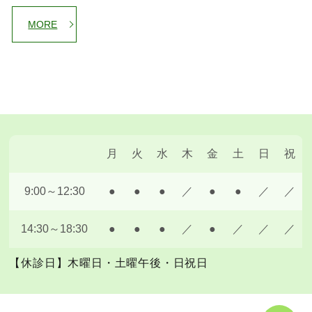
MORE
月
火
水
木
金
土
日
祝
9:00～12:30
●
●
●
／
●
●
／
／
14:30～18:30
●
●
●
／
●
／
／
／
【休診日】木曜日・土曜午後・日祝日