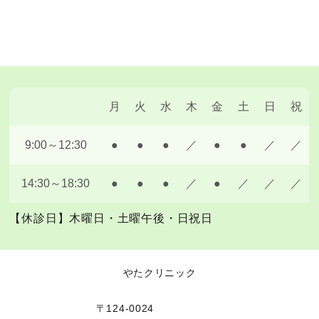
月
火
水
木
金
土
日
祝
9:00～12:30
●
●
●
／
●
●
／
／
14:30～18:30
●
●
●
／
●
／
／
／
【休診日】木曜日・土曜午後・日祝日
やたクリニック
〒124-0024