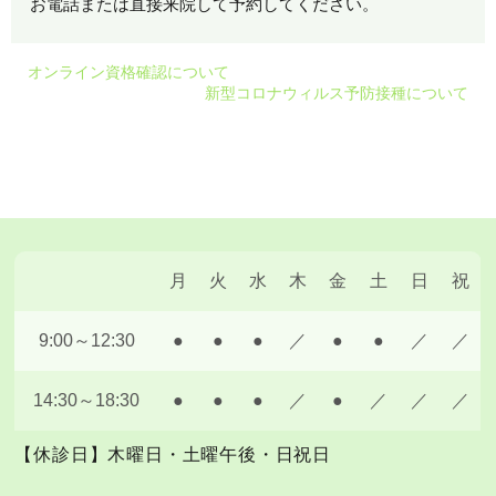
お電話または直接来院して予約してください。
オンライン資格確認について
新型コロナウィルス予防接種について
月
火
水
木
金
土
日
祝
9:00～12:30
●
●
●
／
●
●
／
／
14:30～18:30
●
●
●
／
●
／
／
／
【休診日】木曜日・土曜午後・日祝日